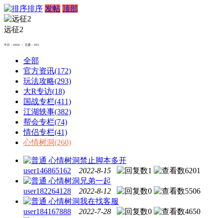
排序
发帖
顶部
远征2
今日：24162 / 主题：1651
全部
官方资讯
(172)
玩法攻略
(293)
大R专访
(18)
国战专栏
(411)
江湖轶事
(382)
帮会专栏
(74)
情侣专栏
(41)
心情树洞
(260)
心情树洞
禁止脚本多开
user146865162
2022-8-15
1
6201
心情树洞
兄弟一起
user182264128
2022-8-12
0
5506
心情树洞
我在找客服
user184167888
2022-7-28
0
4650