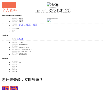
user182264128
个人资料
user182264128
(UID: 182264128)
发消息
邮箱状态：
未验证
视频认证：
未认证
统计信息：
好友数 0
|
回帖数 0
|
主题数 1
性别：
保密
生日：
-
活跃概况
用户组：
新手上路
在线时间：
2 小时
注册时间：
2022-7-19 08:14
最后访问：
2022-10-14 08:35
上次活动时间：
2022-10-14 08:35
上次发表时间：
2022-8-15 14:22
所在时区：
使用系统默认
统计信息
已用空间：
0 B
积分：
25
威望：
0
金钱：
24
贡献：
0
您还未登录，立即登录？
确定
取消