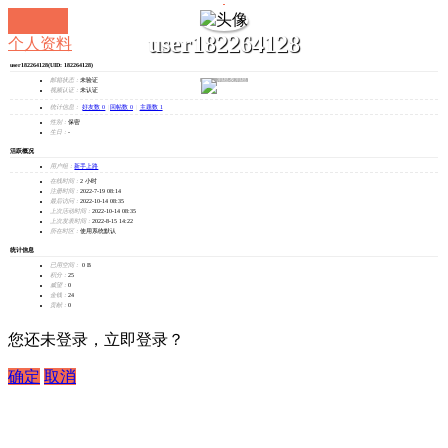
user182264128
个人资料
user182264128
(UID: 182264128)
发消息
邮箱状态：
未验证
视频认证：
未认证
统计信息：
好友数 0
|
回帖数 0
|
主题数 1
性别：
保密
生日：
-
活跃概况
用户组：
新手上路
在线时间：
2 小时
注册时间：
2022-7-19 08:14
最后访问：
2022-10-14 08:35
上次活动时间：
2022-10-14 08:35
上次发表时间：
2022-8-15 14:22
所在时区：
使用系统默认
统计信息
已用空间：
0 B
积分：
25
威望：
0
金钱：
24
贡献：
0
您还未登录，立即登录？
确定
取消