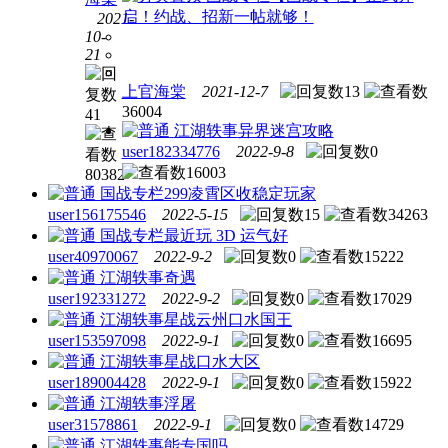
启！约战、招新一帖就够！
2021-
10-
官方
21
资讯
【官
上官海棠
2021-12-7
13
方教
36004
41
程】
江湖轶事
异界迷宫攻略
海棠
user182334776
2022-9-8
0
手把
16003
80382
手教
国战专栏
299凌霄区收稳定玩家
你
user156175546
2022-5-15
15
34263
改"论
国战专栏
最近玩 3D 运气好
坛
user40970067
2022-9-2
0
15222
ID、
江湖轶事
奇遇
论坛
user192331272
2022-9-2
0
17029
头
江湖轶事
星战云州口水国王
像"
user153597098
2022-9-1
0
16695
江湖轶事
星战口水大区
user189004428
2022-9-1
0
15922
江湖轶事
浮屠
user31578861
2022-9-1
0
14729
江湖轶事
能专国吗