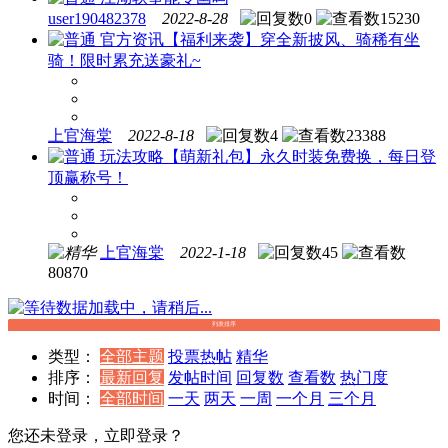
user190482378
2022-8-28
0
15230
官方资讯
【福利来袭】穿全新披风、骑稀有坐
骑！限时累充送豪礼~
上官海棠
2022-8-18
4
23388
玩法攻略
【萌新礼包】永久时装免费换，每日登
顶赢称号！
上官海棠
2022-1-18
45
80870
数据加载中，请稍后...
列表排序
类型：
全部主题
投票
热帖
精华
排序：
最新回复
发帖时间
回复数
查看数
热门度
时间：
全部时间
一天
两天
一周
一个月
三个月
您还未登录，立即登录？