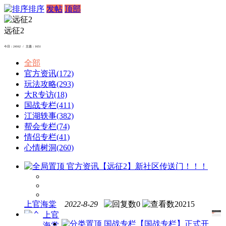
排序
发帖
顶部
远征2
今日：24162 / 主题：1651
全部
官方资讯
(172)
玩法攻略
(293)
大R专访
(18)
国战专栏
(411)
江湖轶事
(382)
帮会专栏
(74)
情侣专栏
(41)
心情树洞
(260)
官方资讯
【远征2】新社区传送门！！！
上官海棠
2022-8-29
0
20215
上官
国战专栏
【国战专栏】正式开
海棠