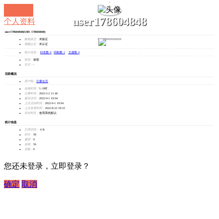
user178604848
个人资料
user178604848
(UID: 178604848)
发消息
邮箱状态：
未验证
视频认证：
未认证
统计信息：
好友数 0
|
回帖数 2
|
主题数 0
性别：
保密
生日：
-
活跃概况
用户组：
注册会员
在线时间：
5 小时
注册时间：
2022-5-2 11:40
最后访问：
2022-9-1 19:04
上次活动时间：
2022-9-1 19:04
上次发表时间：
2022-8-23 18:22
所在时区：
使用系统默认
统计信息
已用空间：
0 B
积分：
58
威望：
0
金钱：
56
贡献：
0
您还未登录，立即登录？
确定
取消