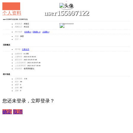
user155997122
个人资料
user155997122
(UID: 155997122)
发消息
邮箱状态：
未验证
视频认证：
未认证
统计信息：
好友数 0
|
回帖数 14
|
主题数 0
性别：
保密
生日：
-
活跃概况
用户组：
注册会员
在线时间：
8 小时
注册时间：
2021-8-10 00:45
最后访问：
2021-10-29 07:48
上次活动时间：
2021-10-29 07:48
上次发表时间：
2021-10-27 18:44
所在时区：
使用系统默认
统计信息
已用空间：
0 B
积分：
99
威望：
0
金钱：
85
贡献：
0
您还未登录，立即登录？
确定
取消