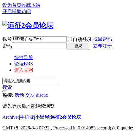
设为首页
收藏本站
开启辅助访问
帐号
找回密码
自动登录
密码
立即注册
登录
快捷导航
论坛
BBS
进入官网
搜索
热搜:
活动
交友
discuz
请先登录后才能继续浏览
Archiver
|
手机版
|
小黑屋
|
远征2会员论坛
GMT+8, 2026-8-8 07:32
, Processed in 0.014983 second(s), 0 queri