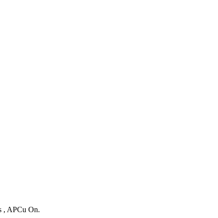
es , APCu On.