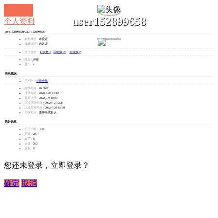
user152899658
个人资料
user152899658
(UID: 152899658)
发消息
邮箱状态：
未验证
视频认证：
未认证
统计信息：
好友数 0
|
回帖数 23
|
主题数 2
性别：
保密
生日：
-
活跃概况
用户组：
中级会员
在线时间：
26 小时
注册时间：
2020-7-28 15:12
最后访问：
2022-9-9 18:04
上次活动时间：
2022-9-2 12:24
上次发表时间：
2022-7-28 15:29
所在时区：
使用系统默认
统计信息
已用空间：
0 B
积分：
287
威望：
0
金钱：
262
贡献：
0
您还未登录，立即登录？
确定
取消