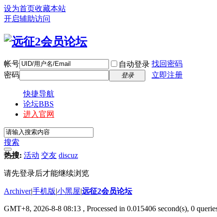
设为首页
收藏本站
开启辅助访问
帐号
找回密码
自动登录
密码
立即注册
登录
快捷导航
论坛
BBS
进入官网
搜索
热搜:
活动
交友
discuz
请先登录后才能继续浏览
Archiver
|
手机版
|
小黑屋
|
远征2会员论坛
GMT+8, 2026-8-8 08:13
, Processed in 0.015406 second(s), 0 queri