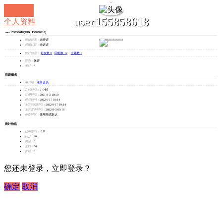
user155858618
个人资料
user155858618
(UID: 155858618)
发消息
邮箱状态：
未验证
视频认证：
未认证
统计信息：
好友数 0
|
回帖数 12
|
主题数 0
性别：
保密
生日：
-
活跃概况
用户组：
注册会员
在线时间：
7 小时
注册时间：
2021-8-3 10:50
最后访问：
2022-9-17 19:14
上次活动时间：
2022-9-17 19:14
上次发表时间：
2022-8-3 09:16
所在时区：
使用系统默认
统计信息
已用空间：
0 B
积分：
96
威望：
0
金钱：
84
贡献：
0
您还未登录，立即登录？
确定
取消