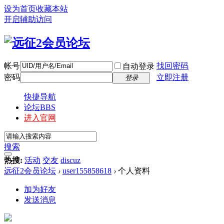
设为首页
收藏本站
开启辅助访问
帐号
找回密码
自动登录
密码
立即注册
登录
快捷导航
论坛
BBS
进入官网
搜索
热搜:
活动
交友
discuz
远征2会员论坛
›
user155858618
›
个人资料
加为好友
发送消息