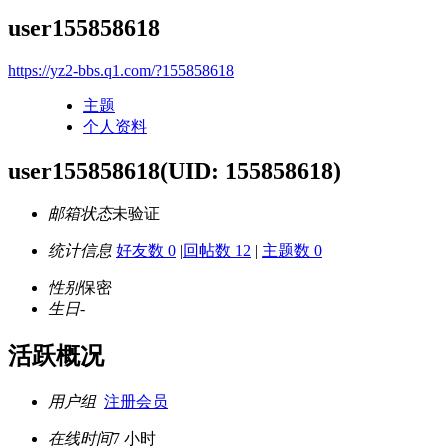
user155858618
https://yz2-bbs.q1.com/?155858618
主题
个人资料
user155858618
(UID: 155858618)
邮箱状态
未验证
统计信息
好友数 0
|
回帖数 12
|
主题数 0
性别
保密
生日
-
活跃概况
用户组
注册会员
在线时间
7 小时