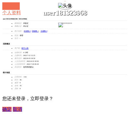
user181323968
个人资料
user181323968
(UID: 181323968)
发消息
邮箱状态：
未验证
视频认证：
未认证
统计信息：
好友数 0
|
回帖数 1
|
主题数 0
性别：
保密
生日：
-
活跃概况
用户组：
新手上路
在线时间：
4 小时
注册时间：
2022-7-12 12:25
最后访问：
2022-8-19 18:50
上次活动时间：
2022-8-19 18:50
上次发表时间：
2022-7-18 09:18
所在时区：
使用系统默认
统计信息
已用空间：
0 B
积分：
36
威望：
0
金钱：
35
贡献：
0
您还未登录，立即登录？
确定
取消