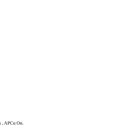
es , APCu On.