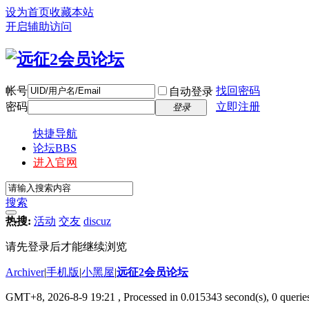
设为首页
收藏本站
开启辅助访问
帐号
找回密码
自动登录
密码
立即注册
登录
快捷导航
论坛
BBS
进入官网
搜索
热搜:
活动
交友
discuz
请先登录后才能继续浏览
Archiver
|
手机版
|
小黑屋
|
远征2会员论坛
GMT+8, 2026-8-9 19:21
, Processed in 0.015343 second(s), 0 queri