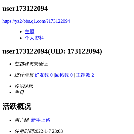
user173122094
https://yz2-bbs.q1.com/?173122094
主题
个人资料
user173122094
(UID: 173122094)
邮箱状态
未验证
统计信息
好友数 0
|
回帖数 0
|
主题数 2
性别
保密
生日
-
活跃概况
用户组
新手上路
注册时间
2022-1-7 23:03