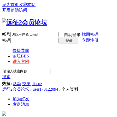
设为首页
收藏本站
开启辅助访问
帐号
找回密码
自动登录
密码
立即注册
登录
快捷导航
论坛
BBS
进入官网
搜索
热搜:
活动
交友
discuz
远征2会员论坛
›
user173122094
›
个人资料
加为好友
发送消息