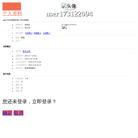
user173122094
个人资料
user173122094
(UID: 173122094)
发消息
邮箱状态：
未验证
视频认证：
未认证
统计信息：
好友数 0
|
回帖数 0
|
主题数 2
性别：
保密
生日：
-
活跃概况
用户组：
新手上路
注册时间：
2022-1-7 23:03
最后访问：
2022-4-18 15:49
上次活动时间：
2022-4-18 15:49
上次发表时间：
2022-4-18 16:15
所在时区：
使用系统默认
统计信息
已用空间：
0 B
积分：
12
威望：
0
金钱：
10
贡献：
0
您还未登录，立即登录？
确定
取消