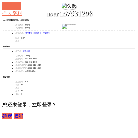
user157531298
个人资料
user157531298
(UID: 157531298)
发消息
邮箱状态：
未验证
视频认证：
未认证
统计信息：
好友数 0
|
回帖数 0
|
主题数 1
性别：
保密
生日：
-
活跃概况
用户组：
新手上路
在线时间：
1 小时
注册时间：
2021-10-9 17:52
最后访问：
2022-4-12 12:15
上次活动时间：
2022-4-12 12:15
上次发表时间：
2022-4-12 14:23
所在时区：
使用系统默认
统计信息
已用空间：
0 B
积分：
13
威望：
0
金钱：
12
贡献：
0
您还未登录，立即登录？
确定
取消