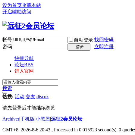
设为首页
收藏本站
开启辅助访问
帐号
找回密码
自动登录
密码
立即注册
登录
快捷导航
论坛
BBS
进入官网
搜索
热搜:
活动
交友
discuz
请先登录后才能继续浏览
Archiver
|
手机版
|
小黑屋
|
远征2会员论坛
GMT+8, 2026-8-6 20:43
, Processed in 0.015923 second(s), 0 queri