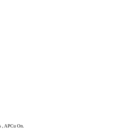
es , APCu On.