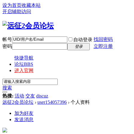
设为首页
收藏本站
开启辅助访问
帐号
找回密码
自动登录
密码
立即注册
登录
快捷导航
论坛
BBS
进入官网
搜索
热搜:
活动
交友
discuz
远征2会员论坛
›
user154057396
›
个人资料
加为好友
发送消息