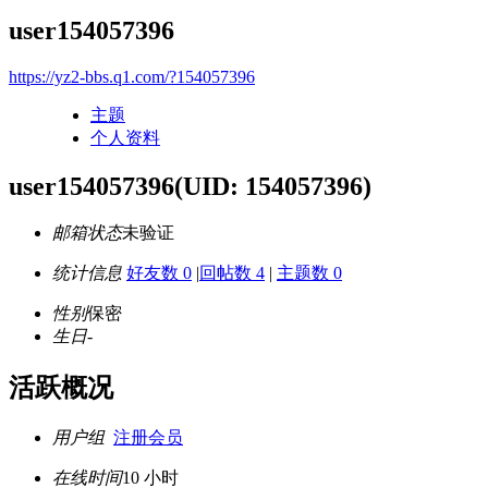
user154057396
https://yz2-bbs.q1.com/?154057396
主题
个人资料
user154057396
(UID: 154057396)
邮箱状态
未验证
统计信息
好友数 0
|
回帖数 4
|
主题数 0
性别
保密
生日
-
活跃概况
用户组
注册会员
在线时间
10 小时