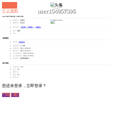
user154057396
个人资料
user154057396
(UID: 154057396)
发消息
邮箱状态：
未验证
视频认证：
未认证
统计信息：
好友数 0
|
回帖数 4
|
主题数 0
性别：
保密
生日：
-
活跃概况
用户组：
注册会员
在线时间：
10 小时
注册时间：
2021-1-29 00:20
最后访问：
2022-1-20 01:01
上次活动时间：
2022-1-20 01:01
上次发表时间：
2021-2-27 09:02
所在时区：
使用系统默认
统计信息
已用空间：
0 B
积分：
122
威望：
0
金钱：
118
贡献：
0
您还未登录，立即登录？
确定
取消