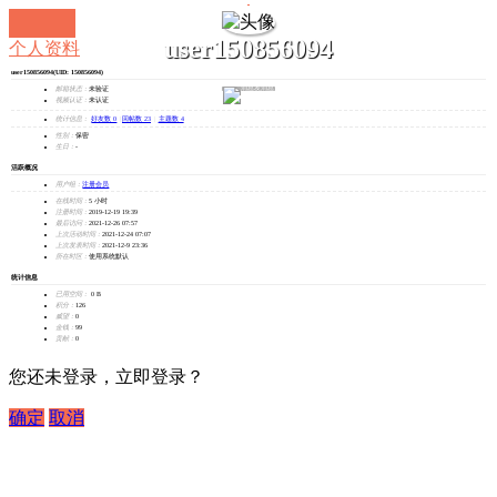
user150856094
个人资料
user150856094
(UID: 150856094)
发消息
邮箱状态：
未验证
视频认证：
未认证
统计信息：
好友数 0
|
回帖数 23
|
主题数 4
性别：
保密
生日：
-
活跃概况
用户组：
注册会员
在线时间：
5 小时
注册时间：
2019-12-19 19:39
最后访问：
2021-12-26 07:57
上次活动时间：
2021-12-24 07:07
上次发表时间：
2021-12-9 23:36
所在时区：
使用系统默认
统计信息
已用空间：
0 B
积分：
126
威望：
0
金钱：
99
贡献：
0
您还未登录，立即登录？
确定
取消