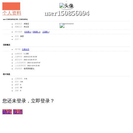
user150856094
个人资料
user150856094
(UID: 150856094)
发消息
邮箱状态：
未验证
视频认证：
未认证
统计信息：
好友数 0
|
回帖数 23
|
主题数 4
性别：
保密
生日：
-
活跃概况
用户组：
注册会员
在线时间：
5 小时
注册时间：
2019-12-19 19:39
最后访问：
2021-12-26 07:57
上次活动时间：
2021-12-24 07:07
上次发表时间：
2021-12-9 23:36
所在时区：
使用系统默认
统计信息
已用空间：
0 B
积分：
126
威望：
0
金钱：
99
贡献：
0
您还未登录，立即登录？
确定
取消