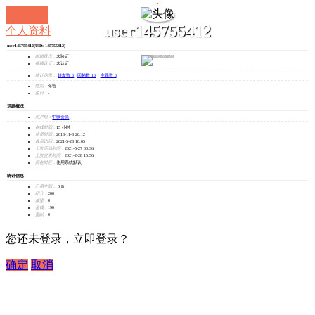
user145755412
个人资料
user145755412
(UID: 145755412)
发消息
邮箱状态：
未验证
视频认证：
未认证
统计信息：
好友数 0
|
回帖数 10
|
主题数 0
性别：
保密
生日：
-
活跃概况
用户组：
中级会员
在线时间：
15 小时
注册时间：
2018-11-8 20:12
最后访问：
2021-5-28 10:05
上次活动时间：
2021-5-27 00:36
上次发表时间：
2021-2-28 15:56
所在时区：
使用系统默认
统计信息
已用空间：
0 B
积分：
200
威望：
0
金钱：
190
贡献：
0
您还未登录，立即登录？
确定
取消