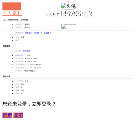
user145755412
个人资料
user145755412
(UID: 145755412)
发消息
邮箱状态：
未验证
视频认证：
未认证
统计信息：
好友数 0
|
回帖数 10
|
主题数 0
性别：
保密
生日：
-
活跃概况
用户组：
中级会员
在线时间：
15 小时
注册时间：
2018-11-8 20:12
最后访问：
2021-5-28 10:05
上次活动时间：
2021-5-27 00:36
上次发表时间：
2021-2-28 15:56
所在时区：
使用系统默认
统计信息
已用空间：
0 B
积分：
200
威望：
0
金钱：
190
贡献：
0
您还未登录，立即登录？
确定
取消