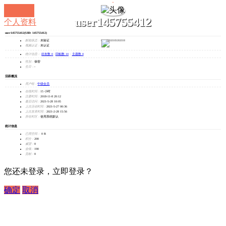
user145755412
个人资料
user145755412
(UID: 145755412)
发消息
邮箱状态：
未验证
视频认证：
未认证
统计信息：
好友数 0
|
回帖数 10
|
主题数 0
性别：
保密
生日：
-
活跃概况
用户组：
中级会员
在线时间：
15 小时
注册时间：
2018-11-8 20:12
最后访问：
2021-5-28 10:05
上次活动时间：
2021-5-27 00:36
上次发表时间：
2021-2-28 15:56
所在时区：
使用系统默认
统计信息
已用空间：
0 B
积分：
200
威望：
0
金钱：
190
贡献：
0
您还未登录，立即登录？
确定
取消