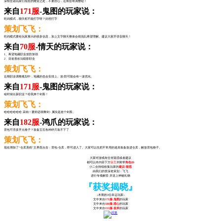
深知玄霜玩家们现在的难受之处，不要担心，近期会有调整哒！
来自
171服
-鬼图的玩家说：
吃鸡模式，聊天框不能打字呀？好想打字
策划飞飞：
吃鸡模式要给玩家展示的很多信息，加上文字聊天整体会很混乱希望理解。建议大家开语音聊天！
来自
70服
-情天的玩家说：
1、希望地藏职业攻防加强
2、目前喜欢玩暗影职业
策划飞飞：
近期职业调整规划中，地藏的也会安排上。攻/防可能会有一波优化。
来自
171服
-鬼图的玩家说：
啥时候出新职业？给我来个剑客！
策划飞飞：
哈哈哈哈哈哈 采纳！要帅还得舞剑~ 属实是差个剑客。
来自
182服
-鸿爪的玩家说：
背包可否多开点格子？装备宝石各种碎片装不下了
策划飞飞：
现在增加了“仓库系统”主界面点击：背包-仓库，即可进入了。大家可以先把不常用的道具装备放进仓库，解放背包格子。
大家对游戏有任何疑惑或者建议
都可以本内容下方
留言
并附带
角色ID
小二会持续收集玩家的
建议/疑惑
由我们的资深老策划：飞飞
进行专项解答 并送上神秘礼物
『获奖揭晓』
↓本期的3位幸运玩家↓
文中来自
171服-鬼图
的玩家
文中来自
180服-惑心
的玩家
文中来自
153服-皇斧
的玩家