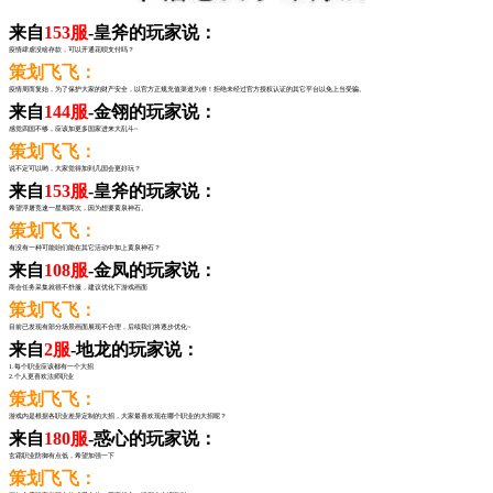
来自
153服
-皇斧的玩家说：
疫情肆虐没啥存款，可以开通花呗支付吗？
策划飞飞：
疫情周而复始，为了保护大家的财产安全，以官方正规充值渠道为准！拒绝未经过官方授权认证的其它平台以免上当受骗。
来自
144服
-金翎的玩家说：
感觉四国不够，应该加更多国家进来大乱斗~
策划飞飞：
说不定可以哟，大家觉得加到几国会更好玩？
来自
153服
-皇斧的玩家说：
希望浮屠竞速一星期两次，因为想要黄泉神石。
策划飞飞：
有没有一种可能咱们能在其它活动中加上黄泉神石？
来自
108服
-金凤的玩家说：
商会任务采集就很不舒服，建议优化下游戏画面
策划飞飞：
目前已发现有部分场景画面展现不合理，后续我们将逐步优化~
来自
2服
-地龙的玩家说：
1.每个职业应该都有一个大招
2.个人更喜欢法师职业
策划飞飞：
游戏内是根据各职业差异定制的大招，大家最喜欢现在哪个职业的大招呢？
来自
180服
-惑心的玩家说：
玄霜职业防御有点低，希望加强一下
策划飞飞：