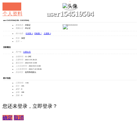
user154519504
个人资料
user154519504
(UID: 154519504)
发消息
邮箱状态：
未验证
视频认证：
未认证
统计信息：
好友数 0
|
回帖数 7
|
主题数 0
性别：
保密
生日：
-
活跃概况
用户组：
注册会员
在线时间：
15 小时
注册时间：
2021-3-9 20:25
最后访问：
2022-9-8 13:00
上次活动时间：
2022-9-8 13:00
上次发表时间：
2022-7-22 09:06
所在时区：
使用系统默认
统计信息
已用空间：
0 B
积分：
195
威望：
0
金钱：
188
贡献：
0
您还未登录，立即登录？
确定
取消