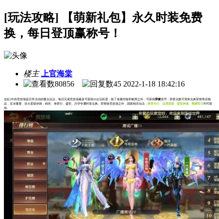
[玩法攻略] 【萌新礼包】永久时装免费
换，每日登顶赢称号！
楼主
上官海棠
80856
45
2022-1-18 18:42:16
远征2中的竞技场是日常活动的重点玩法，每日完成竞技场最多可获得20点活跃度，除了海量经验和银两之外，可获得
荣誉
货币，荣誉点数可用来兑换荣誉商店物
品，玄冰麋鹿、浴火星猿坐骑，锦衣、侠客行、盛世、月华专属时装兑换。荣誉除竞技场之外，国家相关玩法：
粮草先行、边境巡逻、盗取神鼎、围捕军马
均可获
得。