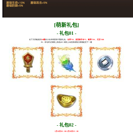
[萌新礼包]
- 礼包01 -
在下方回帖抢到
10楼
的小伙伴将获得*萌新礼包：
仙羽*10、皇室换车令*3、银两*5W、元宝*188
PS：评论时记得附上角色ID! 未附上ID的英雄我们将顺延至下一楼
- 礼包02 -
1月18日20：00-1月20日23：00