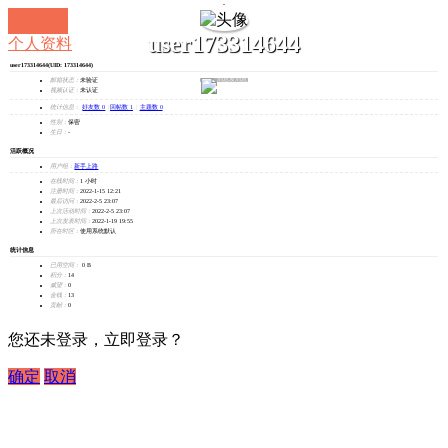
user173314644
个人资料
user173314644
(UID: 173314644)
发消息
邮箱状态：
未验证
视频认证：
未认证
统计信息：
好友数 0
|
回帖数 1
|
主题数 0
性别：
保密
生日：
-
活跃概况
用户组：
新手上路
在线时间：
1 小时
注册时间：
2022-1-15 12:21
最后访问：
2022-2-5 23:07
上次活动时间：
2022-2-5 23:07
上次发表时间：
2022-1-19 19:55
所在时区：
使用系统默认
统计信息
已用空间：
0 B
积分：
14
威望：
0
金钱：
13
贡献：
0
您还未登录，立即登录？
确定
取消