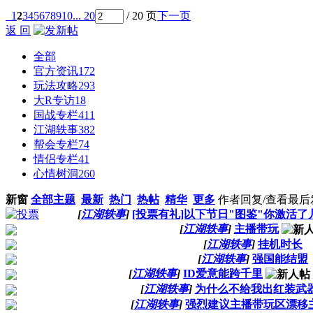
1
2
3
4
5
6
7
8
9
10
... 20
/ 20 页
下一页
返 回
全部
官方资讯
172
玩法攻略
293
大R专访
18
国战专栏
411
江湖轶事
382
帮会专栏
74
情侣专栏
41
心情树洞
260
新窗
全部主题
最新
热门
热帖
精华
更多
作者
回复/查看
最后
[
江湖轶事
]
[投票有礼]以下节日"图鉴"你激活了
[
江湖轶事
]
主播带玩
[
江湖轶事
]
挂机时长
[
江湖轶事
]
强国能结盟
[
江湖轶事
]
ID爱意能跨千里
[
江湖轶事
]
为什么不给我出红装武
[
江湖轶事
]
强烈建议主播带玩区漂移