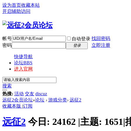
设为首页
收藏本站
开启辅助访问
帐号
找回密码
自动登录
密码
立即注册
登录
快捷导航
论坛
BBS
进入官网
搜索
热搜:
活动
交友
discuz
远征2会员论坛
»
论坛
›
游戏分类
›
远征2
收藏本版
|
订阅
远征2
今日:
24162
|
主题:
1651
|