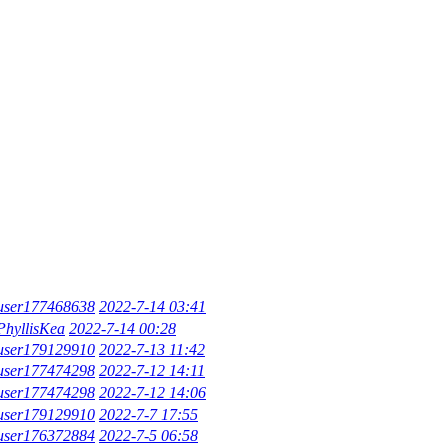
user177468638
2022-7-14 03:41
PhyllisKea
2022-7-14 00:28
user179129910
2022-7-13 11:42
user177474298
2022-7-12 14:11
user177474298
2022-7-12 14:06
user179129910
2022-7-7 17:55
user176372884
2022-7-5 06:58