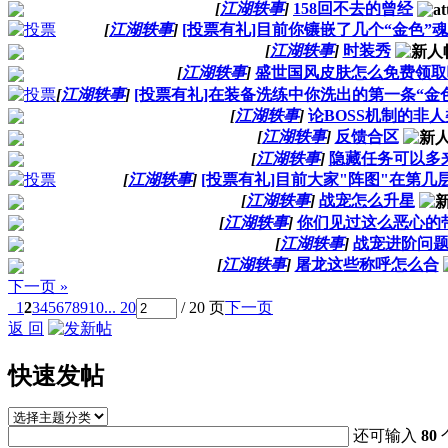
[
江湖轶事
]
158回不去的曾经
[
江湖轶事
]
[投票有礼]目前你镶嵌了几个“金色”
[
江湖轶事
]
时装秀
[
江湖轶事
]
盛世国风皮肤怎么免费领取
[
江湖轶事
]
[投票有礼]在装备洗练中你洗出的第一条“金
[
江湖轶事
]
论BOSS机制的非
[
江湖轶事
]
反馈合区
[
江湖轶事
]
隐藏任务可以多
[
江湖轶事
]
[投票有礼]目前大家"阵图"在第几
[
江湖轶事
]
战宠怎么升星
[
江湖轶事
]
你们见过这么恶心的
[
江湖轶事
]
战宠进阶问
[
江湖轶事
]
屠龙这些称呼怎么合
下一页 »
1
2
3
4
5
6
7
8
9
10
... 20
/ 20 页
下一页
返 回
快速发帖
还可输入
80