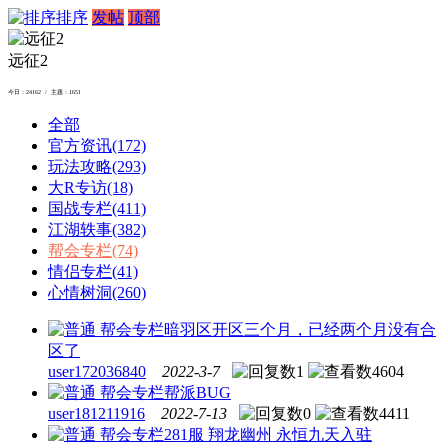
排序
发帖
顶部
远征2
今日：24162 / 主题：1651
全部
官方资讯
(172)
玩法攻略
(293)
大R专访
(18)
国战专栏
(411)
江湖轶事
(382)
帮会专栏
(74)
情侣专栏
(41)
心情树洞
(260)
帮会专栏
暗羽区开区三个月，已经两个月没有合
区了
user172036840
2022-3-7
1
4604
帮会专栏
帮派BUG
user181211916
2022-7-13
0
4411
帮会专栏
281服 翔龙幽州 永恒九天入驻