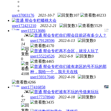
user37003176
2021-10-7
107
40233
帮会专栏
蟠桃大会
user172421210
2022-2-21
3
5529
user157213686
2022-
帮会专栏
你们帮会目前还有多少人？
6-
user179128596
2022-6-13
0
帮会
14
4170
专栏
帮会专栏
再不合区，就没人玩了
1925017
user155224526
2022-6-9
0
0
4465
帮会专栏
你们谁有老区的号不玩的那
种，我给一个，我天天在线
4108
user159317046
2022-4-16
3
4266
user177416858
2022-
帮会专栏
谁有不玩的号借来玩玩
4-
user177378940
2022-4-18
0
帮会
27
3435
专栏
160