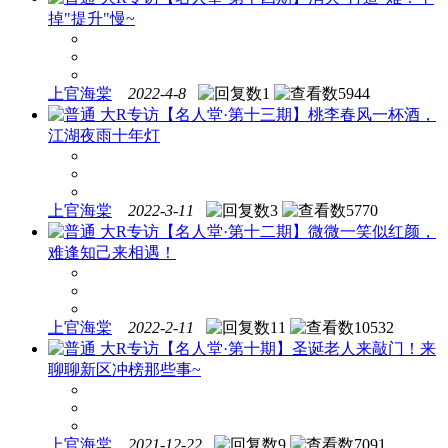
掉"提升"慢~
上官海棠
2022-4-8
1
5944
大R专访
【名人堂·第十三期】桃李春风一杯酒，
江湖夜雨十年灯
上官海棠
2022-3-11
3
5770
大R专访
【名人堂·第十二期】微微一笑似红颜，
难逢知己来相遇！
上官海棠
2022-2-11
11
10532
大R专访
【名人堂·第十期】圣诞老人来敲门！来
聊聊新区冲榜那些事~
上官海棠
2021-12-22
9
7091