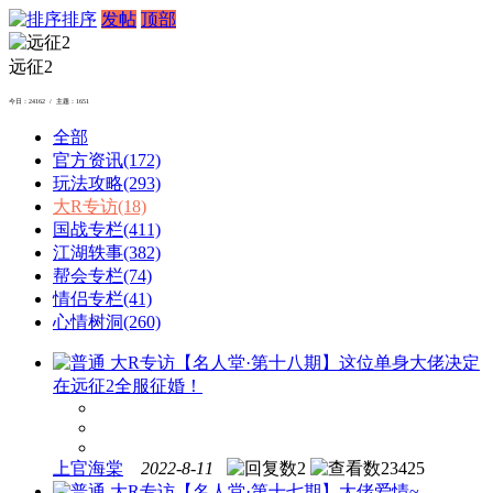
排序
发帖
顶部
远征2
今日：24162 / 主题：1651
全部
官方资讯
(172)
玩法攻略
(293)
大R专访
(18)
国战专栏
(411)
江湖轶事
(382)
帮会专栏
(74)
情侣专栏
(41)
心情树洞
(260)
大R专访
【名人堂·第十八期】这位单身大佬决定
在远征2全服征婚！
上官海棠
2022-8-11
2
23425
大R专访
【名人堂·第十七期】大佬爱情~