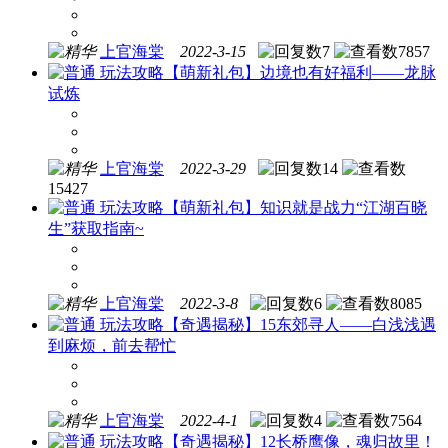
上官海棠
2022-3-15
7
7857
玩法攻略
【萌新礼包】边境也有好福利——龙脉
试炼
上官海棠
2022-3-29
14
15427
玩法攻略
【萌新礼包】知识就是战力“江湖百晓
生”获取指南~
上官海棠
2022-3-8
6
8085
玩法攻略
【奇遇揭秘】15东郊寻人——白浅浅遇
到麻烦，前去帮忙
上官海棠
2022-4-1
4
7564
玩法攻略
【奇遇揭秘】12长桥鹰像，魂归故里！