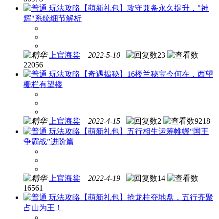
玩法攻略
【萌新礼包】攻守兼备永久提升，"神
辉"系统细节解析
上官海棠
2022-5-10
23
22056
玩法攻略
【奇遇揭秘】16楼兰秘宝今何在，西望
栅栏有望楼
上官海棠
2022-4-15
2
9218
玩法攻略
【萌新礼包】五行相生运筹帷幄“国王
争霸战”进阶篇
上官海棠
2022-4-19
14
16561
玩法攻略
【萌新礼包】抢龙柱夺地盘，五行齐聚
占山为王！