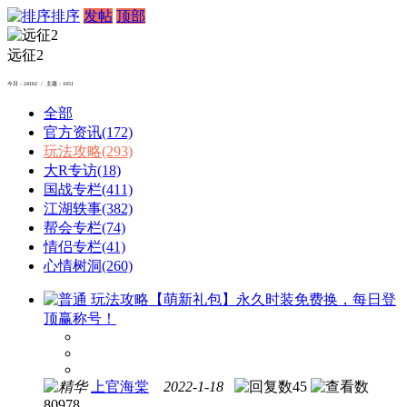
排序
发帖
顶部
远征2
今日：24162 / 主题：1651
全部
官方资讯
(172)
玩法攻略
(293)
大R专访
(18)
国战专栏
(411)
江湖轶事
(382)
帮会专栏
(74)
情侣专栏
(41)
心情树洞
(260)
玩法攻略
【萌新礼包】永久时装免费换，每日登
顶赢称号！
上官海棠
2022-1-18
45
80978