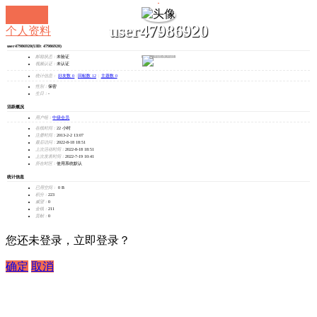
user47986920
个人资料
user47986920
(UID: 47986920)
发消息
邮箱状态：
未验证
视频认证：
未认证
统计信息：
好友数 0
|
回帖数 12
|
主题数 0
性别：
保密
生日：
-
活跃概况
用户组：
中级会员
在线时间：
22 小时
注册时间：
2013-2-2 13:07
最后访问：
2022-8-18 18:51
上次活动时间：
2022-8-18 18:51
上次发表时间：
2022-7-19 10:41
所在时区：
使用系统默认
统计信息
已用空间：
0 B
积分：
223
威望：
0
金钱：
211
贡献：
0
您还未登录，立即登录？
确定
取消