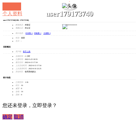
user179173740
个人资料
user179173740
(UID: 179173740)
发消息
邮箱状态：
未验证
视频认证：
未认证
统计信息：
好友数 0
|
回帖数 2
|
主题数 0
性别：
保密
生日：
-
活跃概况
用户组：
新手上路
在线时间：
2 小时
注册时间：
2022-5-23 18:55
最后访问：
2022-6-13 17:54
上次活动时间：
2022-6-13 17:54
上次发表时间：
2022-6-10 22:25
所在时区：
使用系统默认
统计信息
已用空间：
0 B
积分：
16
威望：
0
金钱：
14
贡献：
0
您还未登录，立即登录？
确定
取消