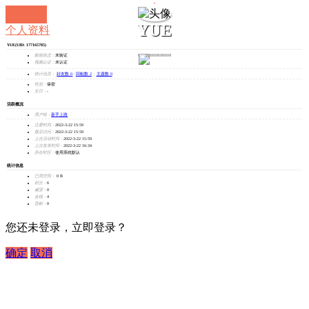
YUE
个人资料
YUE
(UID: 177165785)
发消息
邮箱状态：
未验证
视频认证：
未认证
统计信息：
好友数 0
|
回帖数 2
|
主题数 0
性别：
保密
生日：
-
活跃概况
用户组：
新手上路
注册时间：
2022-3-22 15:59
最后访问：
2022-3-22 15:59
上次活动时间：
2022-3-22 15:59
上次发表时间：
2022-3-22 16:34
所在时区：
使用系统默认
统计信息
已用空间：
0 B
积分：
6
威望：
0
金钱：
4
贡献：
0
您还未登录，立即登录？
确定
取消