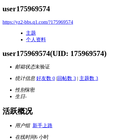
user175969574
https://yz2-bbs.q1.com/?175969574
主题
个人资料
user175969574
(UID: 175969574)
邮箱状态
未验证
统计信息
好友数 0
|
回帖数 3
|
主题数 3
性别
保密
生日
-
活跃概况
用户组
新手上路
在线时间
6 小时