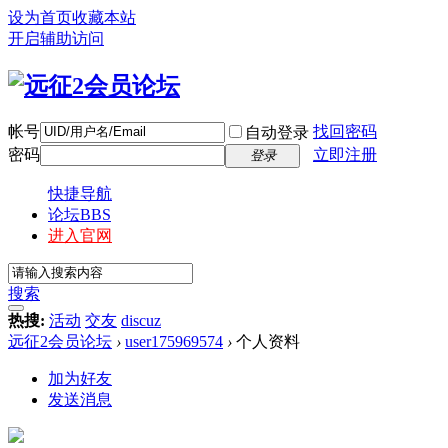
设为首页
收藏本站
开启辅助访问
帐号
找回密码
自动登录
密码
立即注册
登录
快捷导航
论坛
BBS
进入官网
搜索
热搜:
活动
交友
discuz
远征2会员论坛
›
user175969574
›
个人资料
加为好友
发送消息