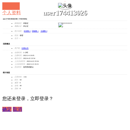
user174413026
个人资料
user174413026
(UID: 174413026)
发消息
邮箱状态：
未验证
视频认证：
未认证
统计信息：
好友数 0
|
回帖数 1
|
主题数 0
性别：
保密
生日：
-
活跃概况
用户组：
注册会员
在线时间：
3 小时
注册时间：
2022-2-4 10:05
最后访问：
2022-6-22 23:54
上次活动时间：
2022-6-22 23:54
上次发表时间：
2022-5-13 19:15
所在时区：
使用系统默认
统计信息
已用空间：
0 B
积分：
50
威望：
0
金钱：
49
贡献：
0
您还未登录，立即登录？
确定
取消