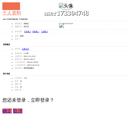
user173304748
个人资料
user173304748
(UID: 173304748)
发消息
邮箱状态：
未验证
视频认证：
未认证
统计信息：
好友数 0
|
回帖数 2
|
主题数 8
性别：
保密
生日：
-
活跃概况
用户组：
注册会员
在线时间：
4 小时
注册时间：
2022-1-14 23:01
最后访问：
2022-8-5 08:25
上次活动时间：
2022-8-5 08:25
上次发表时间：
2022-3-30 16:34
所在时区：
使用系统默认
统计信息
已用空间：
0 B
积分：
56
威望：
0
金钱：
46
贡献：
0
您还未登录，立即登录？
确定
取消