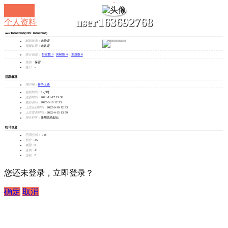
user163692768
个人资料
user163692768
(UID: 163692768)
发消息
邮箱状态：
未验证
视频认证：
未认证
统计信息：
好友数 0
|
回帖数 4
|
主题数 0
性别：
保密
生日：
-
活跃概况
用户组：
新手上路
在线时间：
3 小时
注册时间：
2021-11-17 19:36
最后访问：
2022-6-10 12:33
上次活动时间：
2022-6-10 12:33
上次发表时间：
2022-4-15 13:59
所在时区：
使用系统默认
统计信息
已用空间：
0 B
积分：
45
威望：
0
金钱：
41
贡献：
0
您还未登录，立即登录？
确定
取消