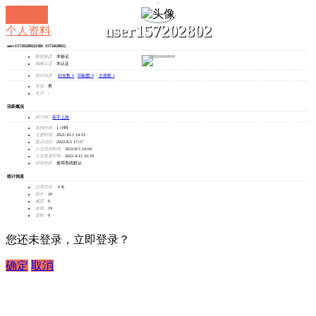
user157202802
个人资料
user157202802
(UID: 157202802)
发消息
邮箱状态：
未验证
视频认证：
未认证
统计信息：
好友数 0
|
回帖数 0
|
主题数 1
性别：
男
生日：
-
活跃概况
用户组：
新手上路
在线时间：
1 小时
注册时间：
2021-10-1 14:23
最后访问：
2022-8-5 17:17
上次活动时间：
2022-8-5 10:04
上次发表时间：
2022-4-12 16:59
所在时区：
使用系统默认
统计信息
已用空间：
0 B
积分：
20
威望：
0
金钱：
19
贡献：
0
您还未登录，立即登录？
确定
取消