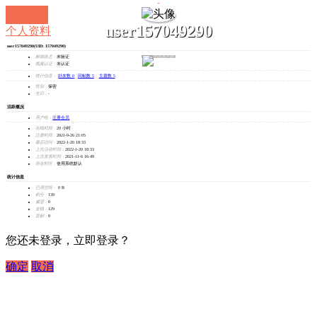
user157049290
个人资料
user157049290
(UID: 157049290)
发消息
邮箱状态：
未验证
视频认证：
未认证
统计信息：
好友数 0
|
回帖数 5
|
主题数 5
性别：
保密
生日：
-
活跃概况
用户组：
注册会员
在线时间：
20 小时
注册时间：
2021-9-26 21:05
最后访问：
2022-1-20 18:33
上次活动时间：
2022-1-20 18:33
上次发表时间：
2021-11-6 16:49
所在时区：
使用系统默认
统计信息
已用空间：
0 B
积分：
139
威望：
0
金钱：
129
贡献：
0
您还未登录，立即登录？
确定
取消