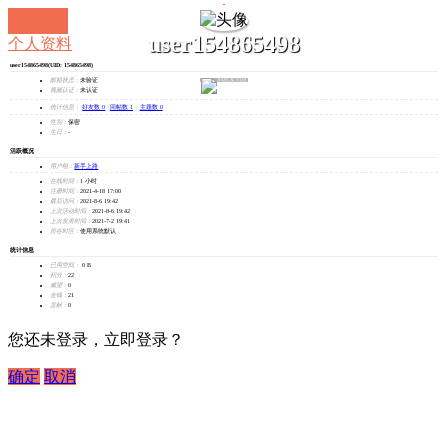
user154865498
个人资料
user154865498
(UID: 154865498)
发消息
邮箱状态：
未验证
视频认证：
未认证
统计信息：
好友数 0
|
回帖数 1
|
主题数 0
性别：
保密
生日：
-
活跃概况
用户组：
新手上路
在线时间：
1 小时
注册时间：
2021-4-18 17:00
最后访问：
2021-8-6 19:42
上次活动时间：
2021-8-6 19:42
上次发表时间：
2021-7-2 19:41
所在时区：
使用系统默认
统计信息
已用空间：
0 B
积分：
22
威望：
0
金钱：
21
贡献：
0
您还未登录，立即登录？
确定
取消