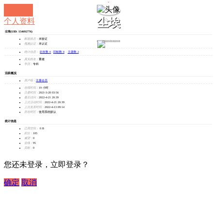
尘埃
个人资料
尘埃
(UID: 154692776)
邮箱状态：
未验证
发消息
视频认证：
未认证
统计信息：
好友数 0
|
回帖数 8
|
主题数 2
真实姓名：
董健
学历：
专科
活跃概况
用户组：
注册会员
在线时间：
19 小时
注册时间：
2021-3-28 03:56
最后访问：
2022-4-21 20:39
上次活动时间：
2022-4-21 20:39
上次发表时间：
2022-4-13 09:14
所在时区：
使用系统默认
统计信息
已用空间：
0 B
积分：
105
威望：
0
金钱：
95
贡献：
0
您还未登录，立即登录？
确定
取消