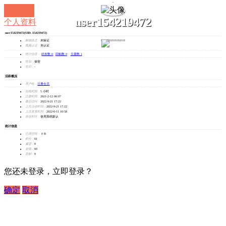
user154219472
个人资料
user154219472
(UID: 154219472)
发消息
邮箱状态：
未验证
视频认证：
未认证
统计信息：
好友数 0
|
回帖数 0
|
主题数 1
性别：
保密
生日：
-
活跃概况
用户组：
注册会员
在线时间：
5 小时
注册时间：
2021-2-12 00:07
最后访问：
2022-9-21 17:22
上次活动时间：
2022-9-21 17:22
上次发表时间：
2022-6-11 10:58
所在时区：
使用系统默认
统计信息
已用空间：
0 B
积分：
61
威望：
0
金钱：
60
贡献：
0
您还未登录，立即登录？
确定
取消