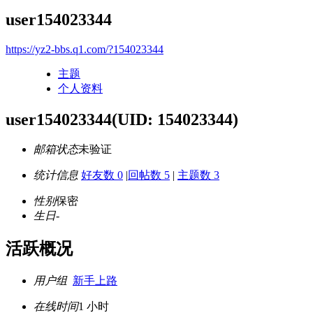
user154023344
https://yz2-bbs.q1.com/?154023344
主题
个人资料
user154023344
(UID: 154023344)
邮箱状态
未验证
统计信息
好友数 0
|
回帖数 5
|
主题数 3
性别
保密
生日
-
活跃概况
用户组
新手上路
在线时间
1 小时