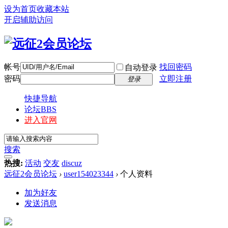
设为首页
收藏本站
开启辅助访问
帐号
找回密码
自动登录
密码
立即注册
登录
快捷导航
论坛
BBS
进入官网
搜索
热搜:
活动
交友
discuz
远征2会员论坛
›
user154023344
›
个人资料
加为好友
发送消息