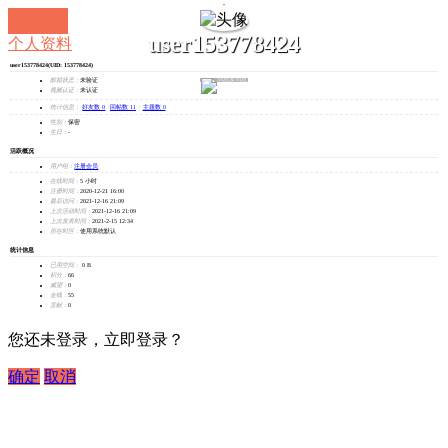
user153778424
个人资料
user153778424
(UID: 153778424)
发消息
邮箱状态：
未验证
视频认证：
未认证
统计信息：
好友数 0
|
回帖数 11
|
主题数 0
性别：
保密
生日：
-
活跃概况
用户组：
注册会员
在线时间：
5 小时
注册时间：
2020-12-21 16:00
最后访问：
2021-12-16 21:09
上次活动时间：
2021-12-16 21:09
上次发表时间：
2021-2-15 12:34
所在时区：
使用系统默认
统计信息
已用空间：
0 B
积分：
66
威望：
0
金钱：
55
贡献：
0
您还未登录，立即登录？
确定
取消