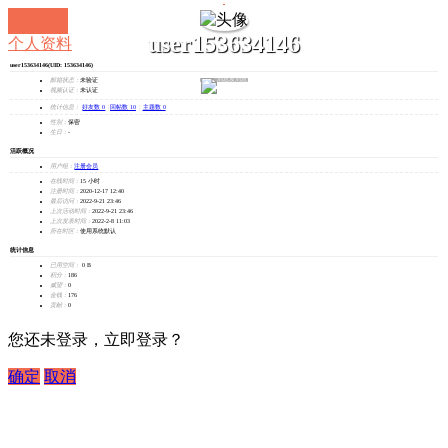
user153634146
个人资料
user153634146
(UID: 153634146)
发消息
邮箱状态：
未验证
视频认证：
未认证
统计信息：
好友数 0
|
回帖数 10
|
主题数 0
性别：
保密
生日：
-
活跃概况
用户组：
注册会员
在线时间：
15 小时
注册时间：
2020-12-17 12:40
最后访问：
2022-9-21 23:46
上次活动时间：
2022-9-21 23:46
上次发表时间：
2022-2-8 11:03
所在时区：
使用系统默认
统计信息
已用空间：
0 B
积分：
186
威望：
0
金钱：
176
贡献：
0
您还未登录，立即登录？
确定
取消