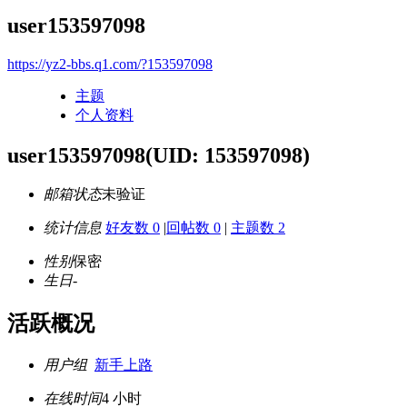
user153597098
https://yz2-bbs.q1.com/?153597098
主题
个人资料
user153597098
(UID: 153597098)
邮箱状态
未验证
统计信息
好友数 0
|
回帖数 0
|
主题数 2
性别
保密
生日
-
活跃概况
用户组
新手上路
在线时间
4 小时