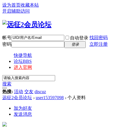
设为首页
收藏本站
开启辅助访问
帐号
找回密码
自动登录
密码
立即注册
登录
快捷导航
论坛
BBS
进入官网
搜索
热搜:
活动
交友
discuz
远征2会员论坛
›
user153597098
›
个人资料
加为好友
发送消息