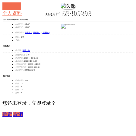
user153409298
个人资料
user153409298
(UID: 153409298)
发消息
邮箱状态：
未验证
视频认证：
未认证
统计信息：
好友数 0
|
回帖数 1
|
主题数 0
性别：
保密
生日：
-
活跃概况
用户组：
新手上路
在线时间：
1 小时
注册时间：
2020-11-16 12:16
最后访问：
2022-3-16 16:29
上次活动时间：
2022-3-16 16:29
上次发表时间：
2022-3-4 16:30
所在时区：
使用系统默认
统计信息
已用空间：
0 B
积分：
15
威望：
0
金钱：
14
贡献：
0
您还未登录，立即登录？
确定
取消