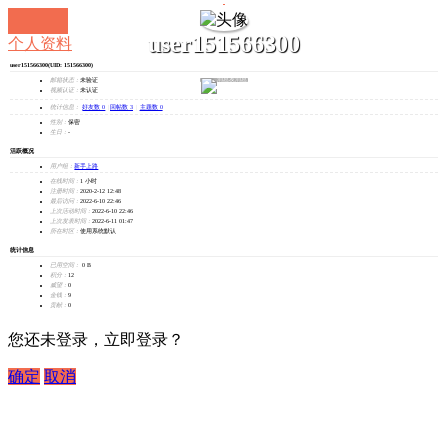
user151566300
个人资料
user151566300
(UID: 151566300)
发消息
邮箱状态：
未验证
视频认证：
未认证
统计信息：
好友数 0
|
回帖数 3
|
主题数 0
性别：
保密
生日：
-
活跃概况
用户组：
新手上路
在线时间：
1 小时
注册时间：
2020-2-12 12:48
最后访问：
2022-6-10 22:46
上次活动时间：
2022-6-10 22:46
上次发表时间：
2022-6-11 01:47
所在时区：
使用系统默认
统计信息
已用空间：
0 B
积分：
12
威望：
0
金钱：
9
贡献：
0
您还未登录，立即登录？
确定
取消